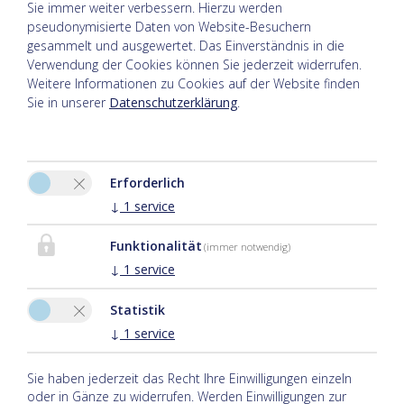
Sie immer weiter verbessern. Hierzu werden
pseudonymisierte Daten von Website-Besuchern
gesammelt und ausgewertet. Das Einverständnis in die
Verwendung der Cookies können Sie jederzeit widerrufen.
Weitere Informationen zu Cookies auf der Website finden
Sie in unserer
Datenschutzerklärung
.
Erforderlich
Bitte aktivieren Sie in den Cookie Einstellungen die Option
↓
1
service
"Funktionalität" für die korrekte Map-Darstellung
Funktionalität
(immer notwendig)
Cookie Einstellungen
↓
1
service
Statistik
↓
1
service
Sie haben jederzeit das Recht Ihre Einwilligungen einzeln
oder in Gänze zu widerrufen. Werden Einwilligungen zur