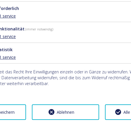
forderlich
1
service
nktionalität
(immer notwendig)
1
service
atistik
1
service
eit das Recht Ihre Einwilligungen einzeln oder in Gänze zu widerrufen.
ur Datenverarbeitung widerrufen, sind die bis zum Widerruf rechtmäßi
er weiterhin verarbeitbar.
peichern
Ablehnen
Alle