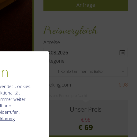
Preisvergleich
Anreise
Kategorie
en
1 Komfortzimmer mit Balkon
booking.com
€ 98
wendet Cookies.
ktionalität
Preis pro Person pro Nacht
 immer weiter
lt und
Unser Preis
iderrufen.
klärung
.
€ 98
€ 69