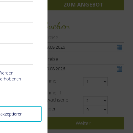
ZUM ANGEBOT
Buchen
Anreise
Abreise
 Werden
g erhobenen
Zimmer
Zimmer
1
Erwachsene
Kinder
 akzeptieren
Weiter