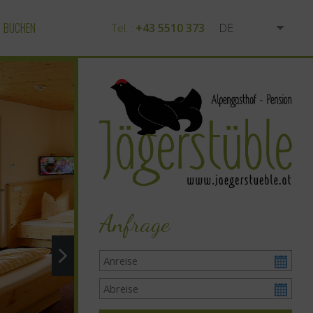
BUCHEN
Tel. :
+43 5510 373
DE
EN
NL
Anfrage