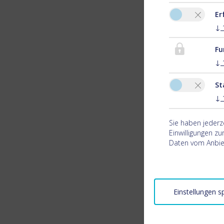
Er
↓
Fu
↓
St
↓
Sie haben jederz
Einwilligungen z
Daten vom Anbiet
Einstellungen s